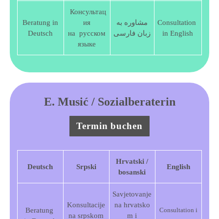
Консультац
Beratung in
ия
مشاوره به
Consultation
Deutsch​
на русском
زبان فارسی
in ​English​
языке
E. Musić / Sozialberaterin
Termin buchen
Hrvatski /
Deutsch
Srpski
English
bosanski
Savjetovanje
Konsultacije
na hrvatsko
Beratung ​
Consultation i
na srpskom
m
i